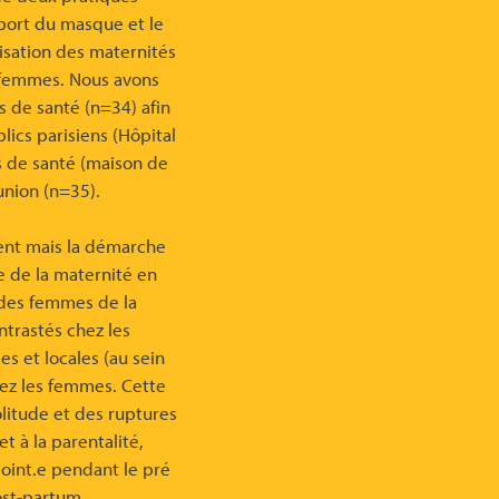
port du masque et le
isation des maternités
s femmes. Nous avons
 de santé (n=34) afin
ics parisiens (Hôpital
s de santé (maison de
union (n=35).
ment mais la démarche
e de la maternité en
 des femmes de la
ntrastés chez les
es et locales (au sein
hez les femmes. Cette
litude et des ruptures
 à la parentalité,
oint.e pendant le pré
ost-partum.