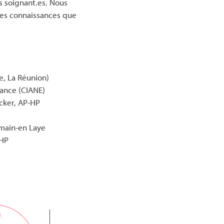
s soignant.es. Nous
des connaissances que
, La Réunion)
ssance (CIANE)
cker, AP-HP
rmain-en Laye
-HP