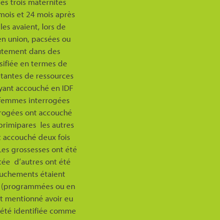
es trois maternités
 mois et 24 mois après
les avaient, lors de
(en union, pacsées ou
rutement dans des
rsifiée en termes de
stantes de ressources
ayant accouché en IDF
s femmes interrogées
errogées ont accouché
primipares les autres
t accouché deux fois
Les grossesses ont été
tée d’autres ont été
ouchements étaient
s (programmées ou en
t mentionné avoir eu
 été identifiée comme