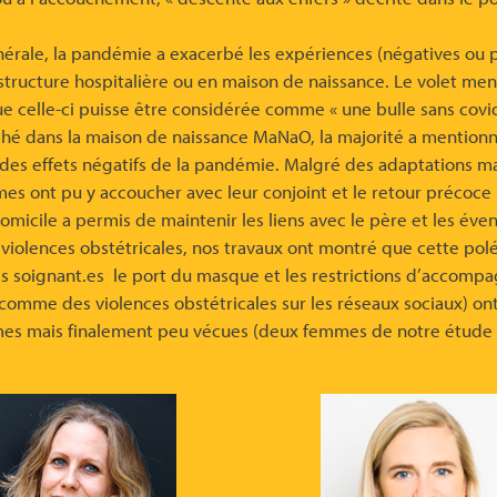
nérale, la pandémie a exacerbé les expériences (négatives ou 
tructure hospitalière ou en maison de naissance. Le volet me
 celle-ci puisse être considérée comme « une bulle sans covid 
é dans la maison de naissance MaNaO, la majorité a mentionn
des effets négatifs de la pandémie. Malgré des adaptations ma
es ont pu y accoucher avec leur conjoint et le retour précoce
micile a permis de maintenir les liens avec le père et les éven
s violences obstétricales, nos travaux ont montré que cette pol
es soignant.es le port du masque et les restrictions d’accomp
comme des violences obstétricales sur les réseaux sociaux) ont
s mais finalement peu vécues (deux femmes de notre étude o