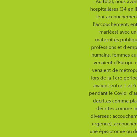
Au total, nous avo
hospitalières (34 en 
leur accouchement (
l’accouchement, entr
mariées) avec un
maternités publique
professions et d’emp
humains, femmes au f
venaient d’Europe d
venaient de métropol
lors de la 1ère péri
avaient entre 1 et 
pendant le Covid d’au
décrites comme plan
décrites comme im
diverses : accouche
urgence), accouchem
une épisiotomie ou d