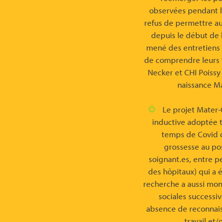
observées pendant l
refus de permettre au
depuis le début de 
mené des entretiens 
de comprendre leurs v
Necker et CHI Poissy
naissance Ma
Le projet Mater-
inductive adoptée t
temps de Covid d
grossesse au pos
soignant.es, entre pe
des hôpitaux) qui a 
recherche a aussi mon
sociales successi
absence de reconnais
travail et