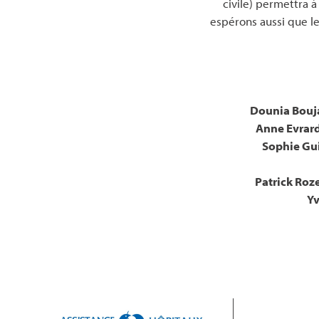
civile) permettra 
espérons aussi que l
Dounia Bou
Anne Evrar
Sophie Gu
Patrick Roz
Yv