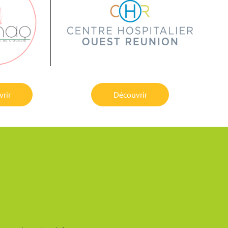
rir
Découvrir