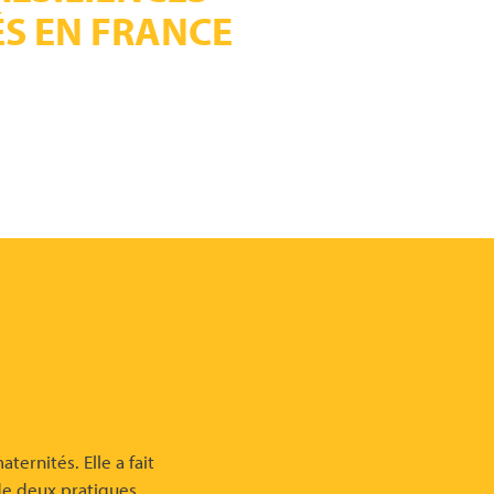
S EN FRANCE
ernités. Elle a fait
de deux pratiques