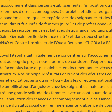
’accouchement dans certains établissements : l’imposition du 
x femmes d’être accompagnées. Ce projet a étudié la réorgan
la pandémie, ainsi que les expériences des soignant.es et de
semi-directifs auprès de femmes (n=55) et de professionnel·les
écus. Le recrutement s'est fait avec deux grands hôpitaux publ
 Saint-Germain) en Ile de France (n=54) et dans deux structure
NaO et Centre Hospitalier de l'Ouest Réunion - CHOR) à La Ré
Covid19 souhaitait initialement se concentrer sur l’accouche
out au long du projet nous a permis de considérer l’expérienc
e façon plus large et plus globale, en documentant les vécus
tpartum. Nos principaux résultats décrivent des vécus très co
ur et excitation, ainsi qu’un « flou » dans les directives national
été amplificateur d’angoisses chez les soignant.es mais aussi c
tré une grande solitude des femmes, avec un continuum de so
ves : annulation des séances d’accompagnement à la naissance et
sance du statut social de « femme enceinte », absence de conj
/ou à l’accouchement, « descente aux enfers » décrite dans le p