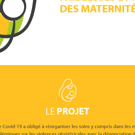
DES MATERNITÉ
LE
PROJET
Covid-19 a obligé à réorganiser les soins y compris dans les mat
lémiques sur les violences obstétricales avec la dénonciation 