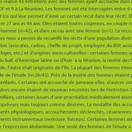
ns réalisé 43 entretiens avec des femmes ayant accouché dans l
IDF et 9 à La Réunion). Les femmes ont été interrogées entre 4
ce qui leur permet d’avoir un certain recul dans leur récit). El
e 27 ans et 44 ans. Elles étaient toutes cisgenres, en couple 
 homme (n=42), et dans un cas avec une femme (n=1). Le rec
s nous a permis de recueillir les récits d’une population dive
lois (avocates, cadres, cheffe de projet, employée du BTP, assi
oyer, etc.) et d’origines socio-culturelles : certaines femmes 
u Sud, d’Amérique latine ou d’Asie à la Réunion, la moitié de
e, l’autre était originaire de l’Ile. La plupart des femmes int
ode de l’étude (n=26/43). Près de la moitié des femmes étaient 
6 enfants. Certaines ont accouché de jumeaux·elles d’autres on
tres encore étaient de nouveau enceintes lors de l’entretien. 
ifiées, certaines issues d’une procréation médicalement assis
prévues mais toujours comme désirées. La modalité des acc
ments physiologiques, accouchements déclenchés, césarienne
ents instrumentaux (ventouse, forceps). Certaines femmes on
e l’expression abdominale. Une seule des femmes de l’étude a